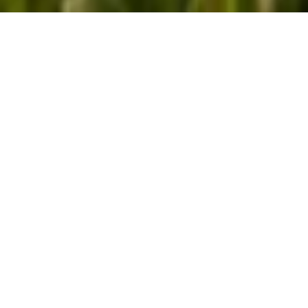
POURQUOI NOUS
CHOISIR ?
Depuis 2003, Max-Agri SàRL met son expertise au
service des professionnels de l’agriculture et des
travaux publics au Luxembourg. Spécialisée à l’origine
dans la moisson, notre entreprise familiale a su évoluer
pour proposer une gamme complète de services
agricoles et de solutions pour le terrassement et le
transport. Notre savoir-faire et notre parc matériel de
pointe nous permettent de répondre efficacement à vos
besoins, avec un engagement fort pour la qualité et
l’innovation.